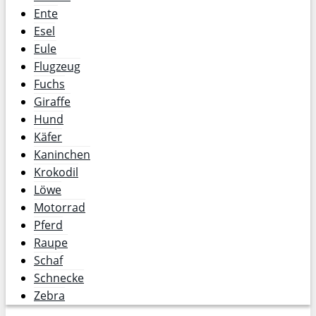
Ente
Esel
Eule
Flugzeug
Fuchs
Giraffe
Hund
Käfer
Kaninchen
Krokodil
Löwe
Motorrad
Pferd
Raupe
Schaf
Schnecke
Zebra