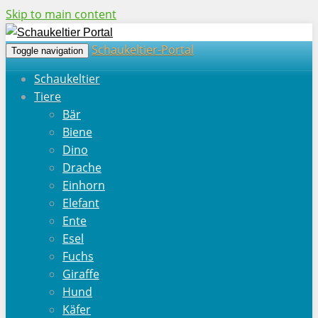
Skip to main content
Schaukeltier-Portal
Toggle navigation
Schaukeltier
Tiere
Bär
Biene
Dino
Drache
Einhorn
Elefant
Ente
Esel
Fuchs
Giraffe
Hund
Käfer