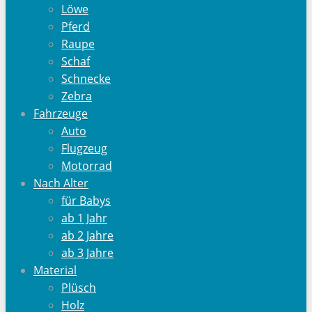
Löwe
Pferd
Raupe
Schaf
Schnecke
Zebra
Fahrzeuge
Auto
Flugzeug
Motorrad
Nach Alter
für Babys
ab 1 Jahr
ab 2 Jahre
ab 3 Jahre
Material
Plüsch
Holz