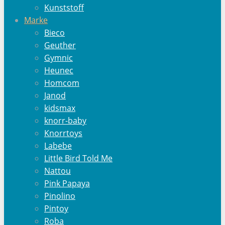
Kunststoff
Marke
Bieco
Geuther
Gymnic
Heunec
Homcom
Janod
kidsmax
knorr-baby
Knorrtoys
Labebe
Little Bird Told Me
Nattou
Pink Papaya
Pinolino
Pintoy
Roba