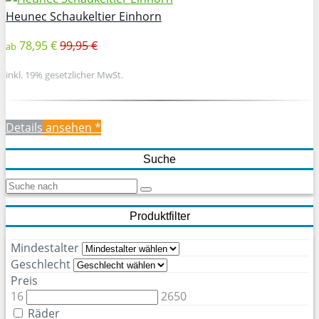
Heunec Schaukeltier Einhorn
78,95 €
99,95 €
ab
inkl. 19% gesetzlicher MwSt.
Details
ansehen *
Suche
Produktfilter
Mindestalter
Geschlecht
Preis
16
2650
Räder