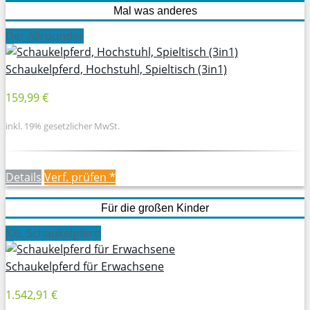
Mal was anderes
Der Allrounder
Schaukelpferd, Hochstuhl, Spieltisch (3in1)
159,99 €
inkl. 19% gesetzlicher MwSt.
Details
Verf. prüfen *
Für die großen Kinder
XXL Schaukelpferd
Schaukelpferd für Erwachsene
1.542,91 €